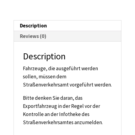
520mm
x
110mm
quantity
Description
Reviews (0)
Description
Fahrzeuge, die ausgeführt werden
sollen, müssen dem
Straßenverkehrsamt vorgeführt werden.
Bitte denken Sie daran, das
Exportfahrzeug in der Regel vor der
Kontrolle an der Infotheke des
Straßenverkehrsamtes anzumelden.