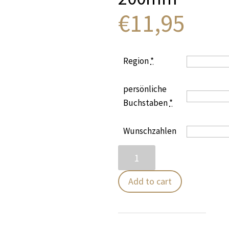
€
11,95
Region
*
persönliche
Buchstaben
*
Wunschzahlen
Eurokennzeichen
nach
neuer
Add to cart
Norm
220mm
x